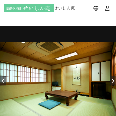
せいしん庵
宿泊プラン
日帰りプラン
宿泊日
宿泊人数
-
2 名 (1室)