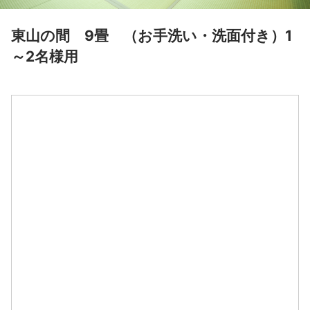
東山の間 9畳 （お手洗い・洗面付き）1
～2名様用
空室料金カレンダー
大人 2名
東山の間 9畳 （お手洗い・洗面付き）1～2名様用
2026/11/06以降は発売前となります。切り替えは日本時間09:00
です。
8月
2026
日
月
火
水
木
金
土
1