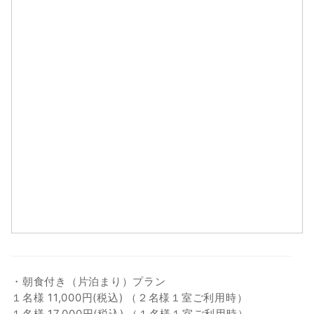
2
3
4
5
6
7
8
9
10
11
12
13
14
15
16
17
18
19
20
21
22
23
24
25
26
27
28
29
30
31
・朝食付き（片泊まり）プラン
１名様 11,000円(税込) （２名様１室ご利用時）
１名様 17,000円(税込) （１名様１室ご利用時）