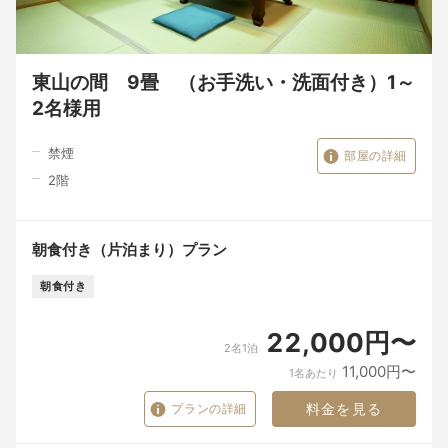
東山の間 9畳 （お手洗い・洗面付き）1～
2名様用
禁煙
部屋の詳細
2
階
朝食付き（片泊まり）プラン
朝食付き
22,000円〜
2名1泊
11,000円〜
1名あたり
料金を見る
プランの詳細