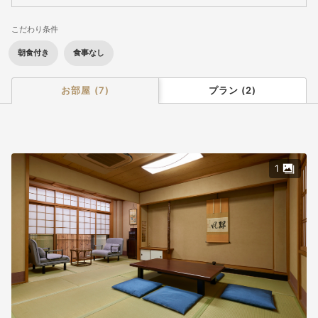
こだわり条件
朝食付き
食事なし
プラン
(
2
)
お部屋
(
7
)
1