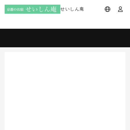
せいしん庵
宿泊プラン
日帰りプラン
宿泊日
宿泊人数
-
2 名 (1室)
大人 2名
8月
2026
日
月
火
水
木
金
土
1