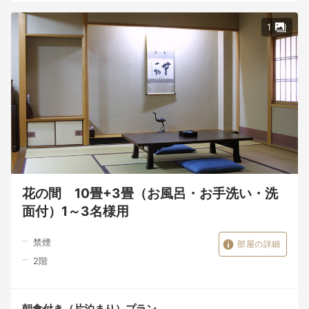
1
花の間 10畳+3畳（お風呂・お手洗い・洗
面付）1～3名様用
禁煙
部屋の詳細
2
階
朝食付き（片泊まり）プラン