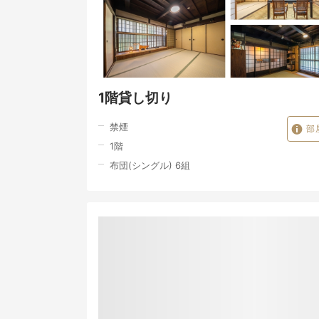
1階貸し切り
禁煙
部
1
階
布団(シングル) 6組