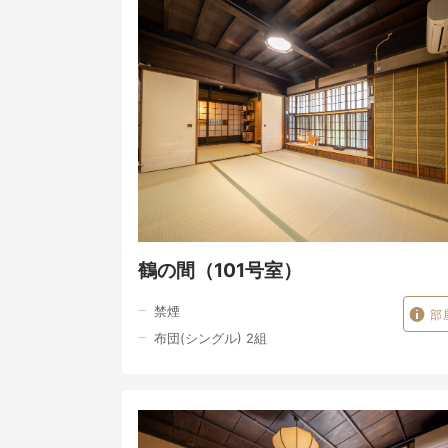
鶴の間（101号室）
禁煙
部
布団(シングル) 2組