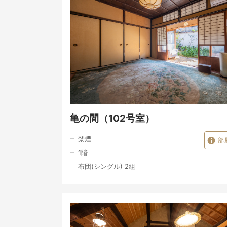
亀の間（102号室）
禁煙
部
1
階
布団(シングル) 2組