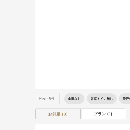
2
9
16
23
30
食事なし
客室トイレ無し
洗浄
こだわり条件
プラン
(
1
)
お部屋
(
8
)