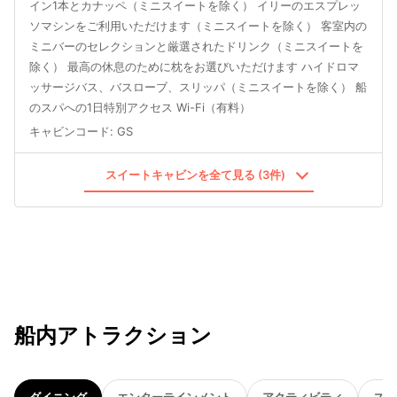
イン1本とカナッペ（ミニスイートを除く） イリーのエスプレッ
ソマシンをご利用いただけます（ミニスイートを除く） 客室内の
ミニバーのセレクションと厳選されたドリンク（ミニスイートを
除く） 最高の休息のために枕をお選びいただけます ハイドロマ
ッサージバス、バスローブ、スリッパ（ミニスイートを除く） 船
のスパへの1日特別アクセス Wi-Fi（有料）
キャビンコード
:
GS
スイートキャビンを全て見る (3件)
船内アトラクション
ダイニング
エンターテインメント
アクティビティ
スパ