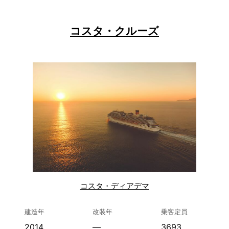
コスタ・クルーズ
コスタ・ディアデマ
建造年
改装年
乗客定員
2014
—
3693