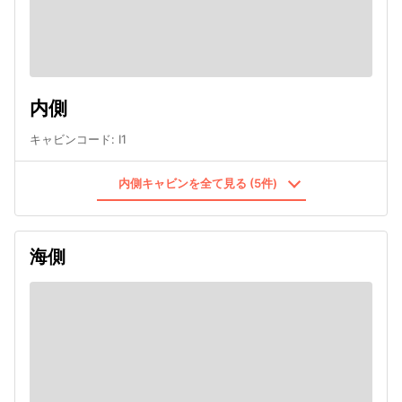
内側
キャビンコード
:
I1
内側キャビンを全て見る (5件)
海側