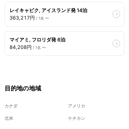
レイキャビク, アイスランド発 14泊
363,217円
/ 1名 〜
マイアミ, フロリダ発 6泊
84,208円
/ 1名 〜
目的地の地域
カナダ
アメリカ
北米
ケチカン