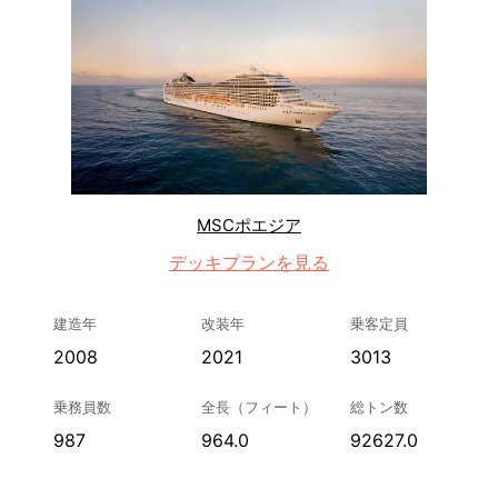
MSCポエジア
デッキプランを見る
建造年
改装年
乗客定員
2008
2021
3013
乗務員数
全長（フィート）
総トン数
987
964.0
92627.0