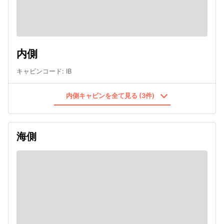
内側
キャビンコード
:
IB
内側キャビンを全て見る (3件)
海側