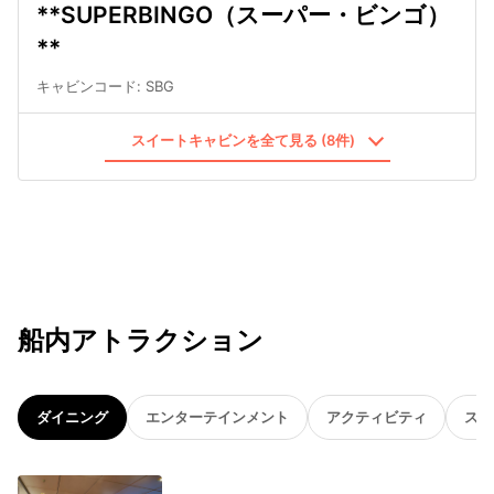
**SUPERBINGO（スーパー・ビンゴ）
**
キャビンコード
:
SBG
スイートキャビンを全て見る (8件)
船内アトラクション
ダイニング
エンターテインメント
アクティビティ
スパ