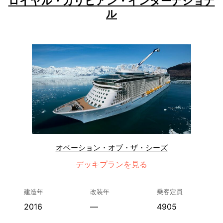
ロイヤル・カリビアン・インターナショナ
ル
オベーション・オブ・ザ・シーズ
デッキプランを見る
建造年
改装年
乗客定員
2016
—
4905