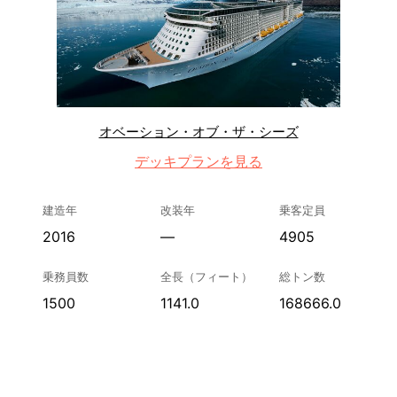
オベーション・オブ・ザ・シーズ
デッキプランを見る
建造年
改装年
乗客定員
2016
—
4905
乗務員数
全長（フィート）
総トン数
1500
1141.0
168666.0