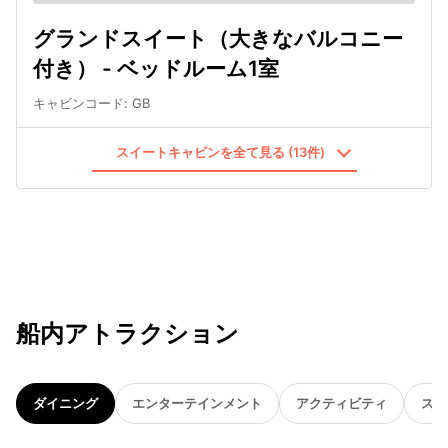
グランドスイート（大きなバルコニー
付き） - ベッドルーム1室
キャビンコード
:
GB
スイートキャビンを全て見る (13件)
船内アトラクション
ダイニング
エンターテインメント
アクティビティ
スパ