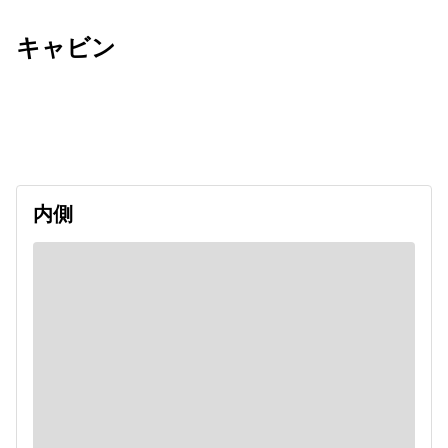
キャビン
出発日
利用者数
undefined
内側