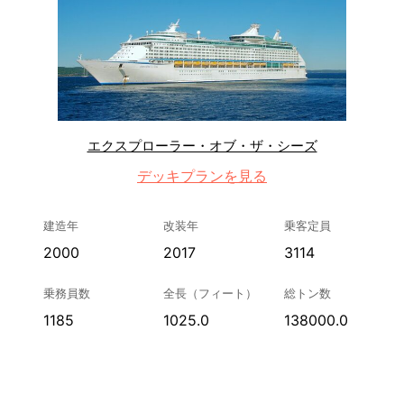
エクスプローラー・オブ・ザ・シーズ
デッキプランを見る
建造年
改装年
乗客定員
2000
2017
3114
乗務員数
全長（フィート）
総トン数
1185
1025.0
138000.0