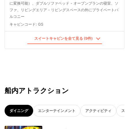
に変換可能）、ダブルソファベッド - オープンプランの寝室、ソ
ファ、リビングエリア - リビングスペースの外にプライベートバ
ルコニー
キャビンコード
:
GS
スイートキャビンを全て見る (9件)
船内アトラクション
ダイニング
エンターテインメント
アクティビティ
スパ