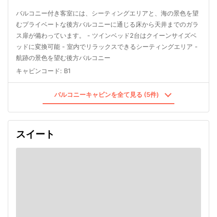
バルコニー付き客室には、シーティングエリアと、海の景色を望
むプライベートな後方バルコニーに通じる床から天井までのガラ
ス扉が備わっています。 - ツインベッド2台はクイーンサイズベ
ッドに変換可能 - 室内でリラックスできるシーティングエリア -
航跡の景色を望む後方バルコニー
キャビンコード
:
B1
バルコニーキャビンを全て見る (5件)
スイート