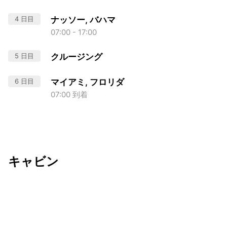
4 日目
ナッソー, バハマ
07:00 - 17:00
5 日目
クルージング
6 日目
マイアミ, フロリダ
07:00 到着
キャビン
出発日
利用者数
2026/12/18