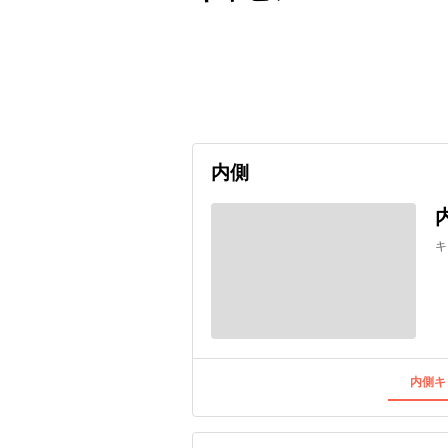
出発日
利用者数
undefined
内側
キ
内側キ