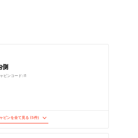
検索する
内側
ャビンコード
:
I1
ャビンを全て見る (5件)