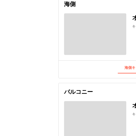
海側
キ
海側キ
バルコニー
キ