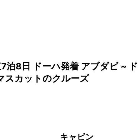
泊8日 ドーハ発着 アブダビ ~ ド
 ~ マスカットのクルーズ
キャビン