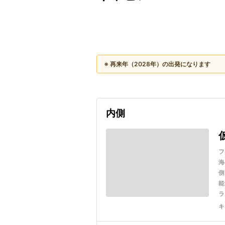
出発日
利用者数
2028/02/11
※ 再来年（2028年）の出発になります
内側
フ
海
側
能
ラ
キ