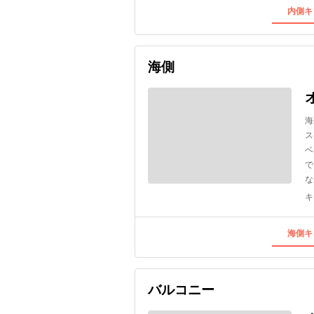
内側キ
海側
海
ス
ベ
で
な
キ
海側キ
バルコニー