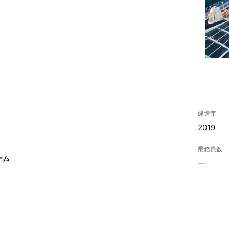
建造年
2019
乗務員数
ーム
—