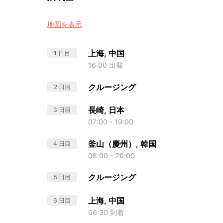
地図を表示
上海, 中国
1 日目
16:00 出発
クルージング
2 日目
長崎, 日本
3 日目
07:00 - 19:00
釜山（慶州）, 韓国
4 日目
08:00 - 20:00
クルージング
5 日目
上海, 中国
6 日目
06:30 到着