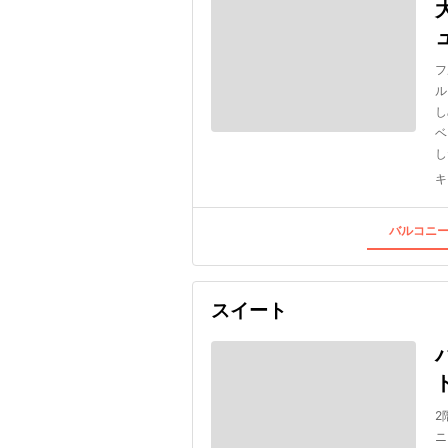
フ
ル
し
ベ
し
キ
バルコニー
スイート
2
ニ