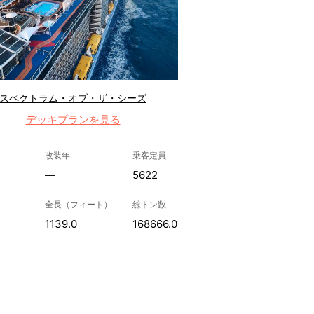
スペクトラム・オブ・ザ・シーズ
デッキプランを見る
改装年
乗客定員
—
5622
全長（フィート）
総トン数
1139.0
168666.0