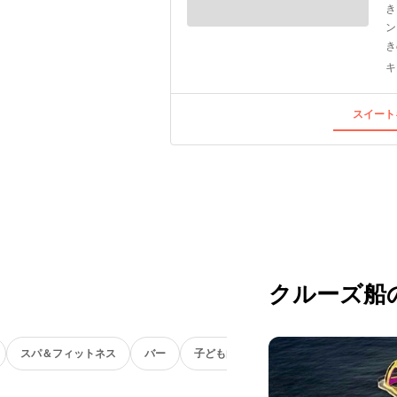
き
ン
き
キ
スイート
クルーズ船
スパ＆フィットネス
バー
子ども向け