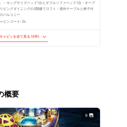
。 - キングサイズベッド1台とダブルソファベッド1台 - オープ
リビングダイニングの2階建てロフト - 屋外テーブルと椅子付
のバルコニー
ャビンコード
:
GL
キャビンを全て見る (8件)
の概要
9