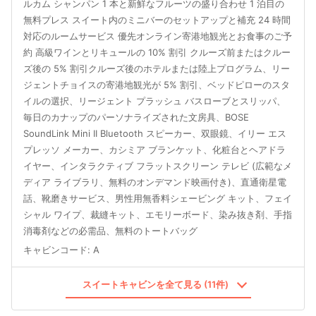
ルカム シャンパン 1 本と新鮮なフルーツの盛り合わせ 1 泊目の
無料プレス スイート内のミニバーのセットアップと補充 24 時間
対応のルームサービス 優先オンライン寄港地観光とお食事のご予
約 高級ワインとリキュールの 10% 割引 クルーズ前またはクルー
ズ後の 5% 割引クルーズ後のホテルまたは陸上プログラム、リー
ジェントチョイスの寄港地観光が 5% 割引、ベッドピローのスタ
イルの選択、リージェント プラッシュ バスローブとスリッパ、
毎日のカナップのパーソナライズされた文房具、BOSE
SoundLink Mini II Bluetooth スピーカー、双眼鏡、イリー エス
プレッソ メーカー、カシミア ブランケット、化粧台とヘアドラ
イヤー、インタラクティブ フラットスクリーン テレビ (広範なメ
ディア ライブラリ、無料のオンデマンド映画付き)、直通衛星電
話、靴磨きサービス、男性用無香料シェービング キット、フェイ
シャル ワイプ、裁縫キット、エモリーボード、染み抜き剤、手指
消毒剤などの必需品、無料のトートバッグ
キャビンコード
:
A
スイートキャビンを全て見る (11件)