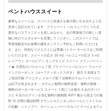
ペントハウススイート
豪華なスイートは、スペースと快適さを最大限に引き出すよう注
意深く設計されています。プライベート バルコニーでくつろぎ、
贅沢なバスアメニティを楽しみながら、次の寄港地での新しい冒
険に向けてエネルギーを充電してください。このスイートでは、
寄港地観光やお食事の優先オンライン予約もご利用いただけま
す。また、特別なリクエストには専属バトラー サービスをご利用
いただけます。スイートの広さ 30 m2 バルコニーの広さ 5 m2
レイアウト ヨーロピアン キングサイズ スイート スランバーベッ
ド� 大理石のバスルーム 1 室 プライベートバルコニー ウォーク
インクローゼット（セーフティボックス付き） 最大 3 名様まで
ご宿泊可能 アメニティ クルーズ前 1 泊無料ホテルパッケージに
は以下が含まれます: - ホテルと船間の無料送迎 - 無料の朝食 -
無料のポーターサービス スイート 1 室につき最大 4 台のデバイ
スと 4 台のログインを含む無料の無制限 WiFi* 船から陸までの無
料 15 分間の通話時間 ゲランとロクシタンのメールとミストラル
の石鹸、シャンプー、ローション パーソナルバトラーによるウェ