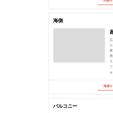
内側キ
海側
広
エ
家
換
え
リ
キ
海側キ
バルコニー