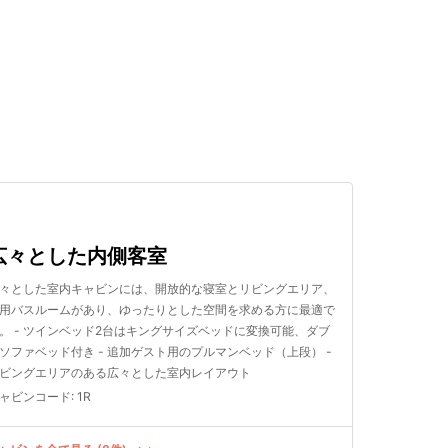
検索する
広々とした内側客室
々とした室内キャビンには、開放的な寝室とリビングエリア、
用バスルームがあり、ゆったりとした空間を求める方に最適で
。 - ツインベッド2台はキングサイズベッドに変換可能、ダブ
ソファベッド付き - 追加ゲスト用のプルマンベッド（上段） -
ビングエリアのある広々とした室内レイアウト
ャビンコード
:
1R