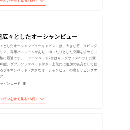
ャビンを全て見る (8件)
超広々としたオーシャンビュー
々としたオーシャンビューキャビンには、大きな窓、リビング
リア、専用バスルームがあり、ゆったりとした空間を求めるご
族に最適です。 - ツインベッド2台はキングサイズベッドに変
可能、ダブルソファベッド付き - 上段には追加の寝具として使
るプルマンベッド - 大きなオーシャンビューの窓とリビングエ
ア
ャビンコード
:
1K
ャビンを全て見る (6件)