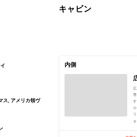
キャビン
出発日
利用者数
2027/05/01
内側
ケイ
広
専
マス, アメリカ領ヴ
す
ル
リ
キ
ン