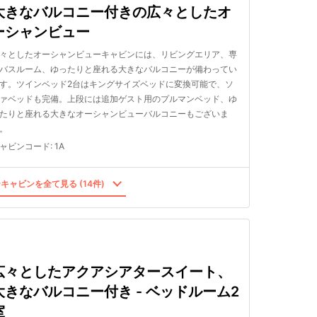
大きなバルコニー付きの広々としたオ
ーシャンビュー
々としたオーシャンビューキャビンには、リビングエリア、専
バスルーム、ゆったりと座れる大きなバルコニーが備わってい
す。ツインベッド2台はキングサイズベッドに変換可能で、ソ
ァベッドも完備。上段には追加ゲスト用のプルマンベッド、ゆ
たりと座れる大きなオーシャンビューバルコニーもございま
。
ャビンコード
:
1A
キャビンを全て見る (14件)
広々としたアクアシアタースイート、
大きなバルコニー付き - ベッドルーム2
室