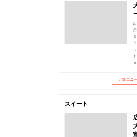
広
用
ま
フ
っ
す
キ
バルコニー
スイート