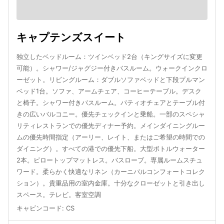
キャプテンズスイート
独立したベッドルーム：ツインベッド2台（キングサイズに変更
可能）。シャワー/ジャグジー付きバスルーム。ウォークインクロ
ーゼット。リビングルーム：ダブルソファベッドと下段プルマン
ベッド1台。ソファ、アームチェア、コーヒーテーブル。デスク
と椅子。シャワー付きバスルーム。パティオチェアとテーブル付
きの広いバルコニー。優先チェックインと乗船。一部のスペシャ
リティレストランでの優先ディナー予約。メインダイニングルー
ムの優先時間指定（アーリー、レイト、またはご希望の時間での
ダイニング）。すべての港での優先下船。大型ボトルウォーター
2本。ピロートップマットレス。バスローブ。専属ルームスチュ
ワード。柔らかく快適なリネン（カーニバルコンフォートコレク
ション）。貴重品用の室内金庫。十分なクローゼットと引き出し
スペース。テレビ。客室空調
キャビンコード
:
CS