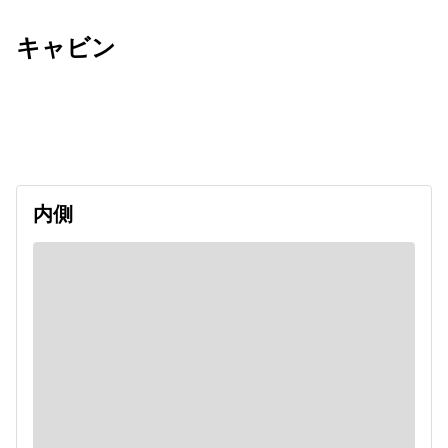
キャビン
出発日
利用者数
undefined
内側