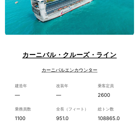
カーニバル・クルーズ・ライン
カーニバルエンカウンター
建造年
改装年
乗客定員
—
—
2600
乗務員数
全長（フィート）
総トン数
1100
951.0
108865.0