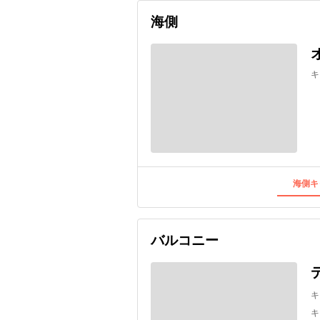
海側
キ
海側キ
バルコニー
キ
キ