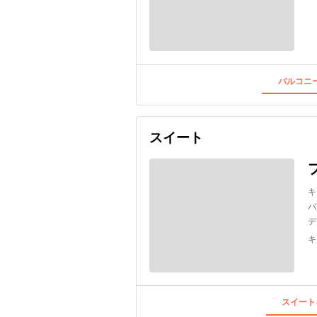
バルコニー
スイート
キ
バ
デ
キ
スイート