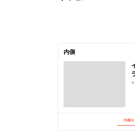
出発日
利用者数
2026/10/21
内側
キ
内側キ