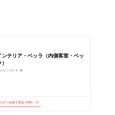
検索する
インテリア・ベッラ（内側客室・ベッ
ラ）
ャビンコード
:
IB
ャビンを全て見る (4件)