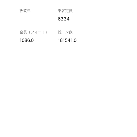
改装年
乗客定員
—
6334
全長（フィート）
総トン数
1086.0
181541.0