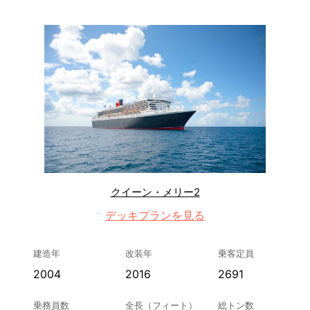
クイーン・メリー2
デッキプランを見る
建造年
改装年
乗客定員
2004
2016
2691
乗務員数
全長（フィート）
総トン数