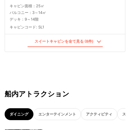
キャビン面積：25㎡
バルコニー：3～14㎡
デッキ：9～14階
キャビンコード
:
SL1
スイートキャビンを全て見る (8件)
船内アトラクション
ダイニング
エンターテインメント
アクティビティ
スパ