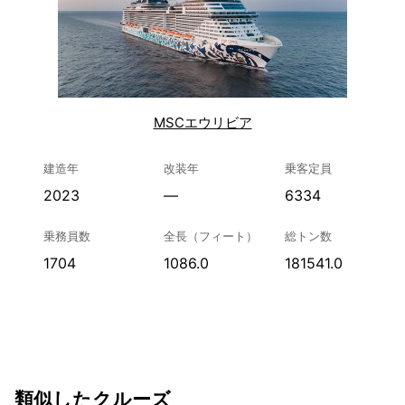
MSCエウリビア
建造年
改装年
乗客定員
2023
—
6334
乗務員数
全長（フィート）
総トン数
1704
1086.0
181541.0
類似したクルーズ