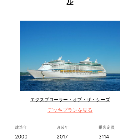
ル
エクスプローラー・オブ・ザ・シーズ
デッキプランを見る
建造年
改装年
乗客定員
2000
2017
3114