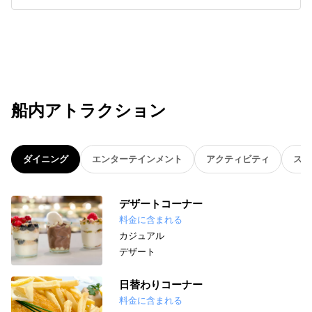
船内アトラクション
ダイニング
エンターテインメント
アクティビティ
スパ
デザートコーナー
料金に含まれる
カジュアル
デザート
日替わりコーナー
料金に含まれる