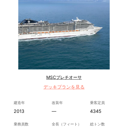
MSCプレチオーサ
デッキプランを見る
建造年
改装年
乗客定員
2013
—
4345
乗務員数
全長（フィート）
総トン数