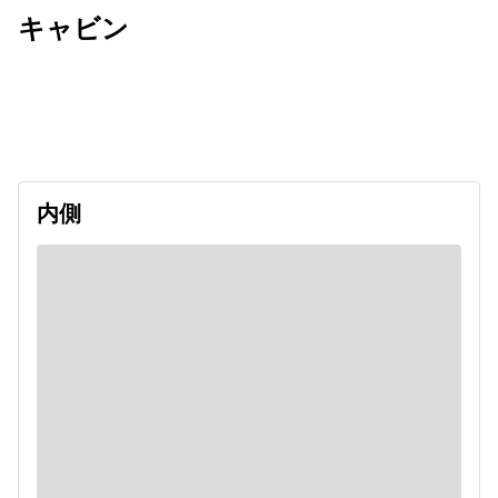
キャビン
出発日
利用者数
2026/10/30
内側