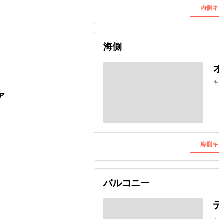
内側キ
海側
キ
ア
海側キ
バルコニー