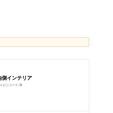
検索する
内側インテリア
ャビンコード
:
IB