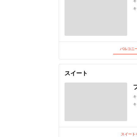
キ
キ
バルコニー
スイート
キ
キ
スイートキ