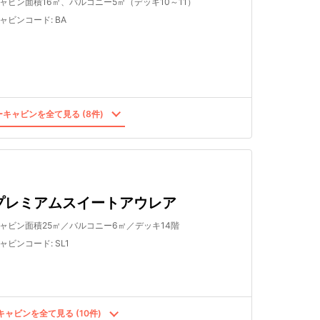
ャビン面積16㎡、バルコニー5㎡（デッキ10～11）
ャビンコード
:
BA
キャビンを全て見る (8件)
プレミアムスイートアウレア
ャビン面積25㎡／バルコニー6㎡／デッキ14階
ャビンコード
:
SL1
ャビンを全て見る (10件)