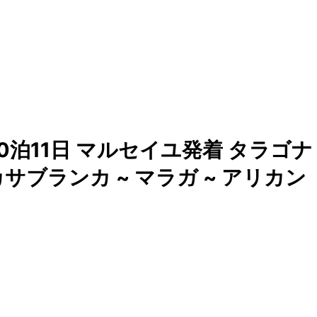
0泊11日 マルセイユ発着 タラゴナ
 カサブランカ ~ マラガ ~ アリカン