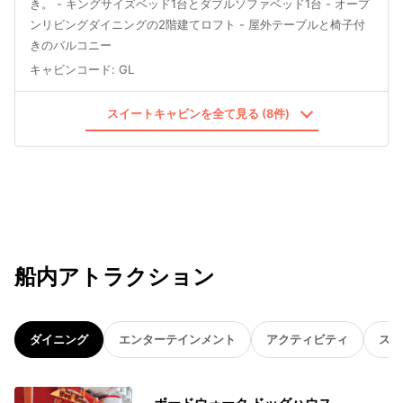
き。 - キングサイズベッド1台とダブルソファベッド1台 - オープ
ンリビングダイニングの2階建てロフト - 屋外テーブルと椅子付
きのバルコニー
キャビンコード
:
GL
スイートキャビンを全て見る (8件)
船内アトラクション
ダイニング
エンターテインメント
アクティビティ
スパ