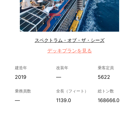
スペクトラム・オブ・ザ・シーズ
デッキプランを見る
建造年
改装年
乗客定員
2019
—
5622
乗務員数
全長（フィート）
総トン数
—
1139.0
168666.0