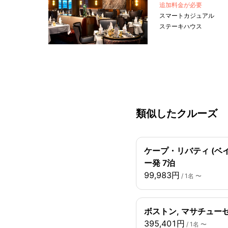
追加料金が必要
スマートカジュアル
ステーキハウス
類似したクルーズ
ケープ・リバティ (ベイ
ー発 7泊
99,983円
/ 1名 〜
ボストン, マサチューセ
395,401円
/ 1名 〜