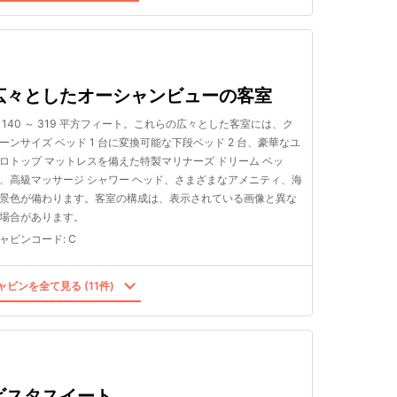
広々としたオーシャンビューの客室
 140 ～ 319 平方フィート。これらの広々とした客室には、ク
ーンサイズ ベッド 1 台に変換可能な下段ベッド 2 台、豪華なユ
ロトップ マットレスを備えた特製マリナーズ ドリーム ベッ
、高級マッサージ シャワー ヘッド、さまざまなアメニティ、海
景色が備わります。客室の構成は、表示されている画像と異な
場合があります。
ャビンコード
:
C
ャビンを全て見る (11件)
ビスタスイート