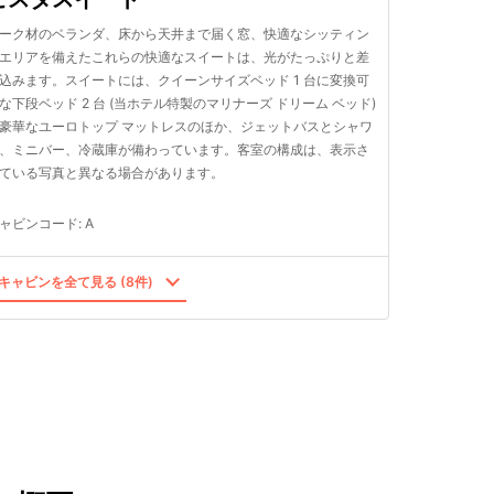
ーク材のベランダ、床から天井まで届く窓、快適なシッティン
エリアを備えたこれらの快適なスイートは、光がたっぷりと差
込みます。スイートには、クイーンサイズベッド 1 台に変換可
な下段ベッド 2 台 (当ホテル特製のマリナーズ ドリーム ベッド)
豪華なユーロトップ マットレスのほか、ジェットバスとシャワ
、ミニバー、冷蔵庫が備わっています。客室の構成は、表示さ
ている写真と異なる場合があります。
ャビンコード
:
A
キャビンを全て見る (8件)