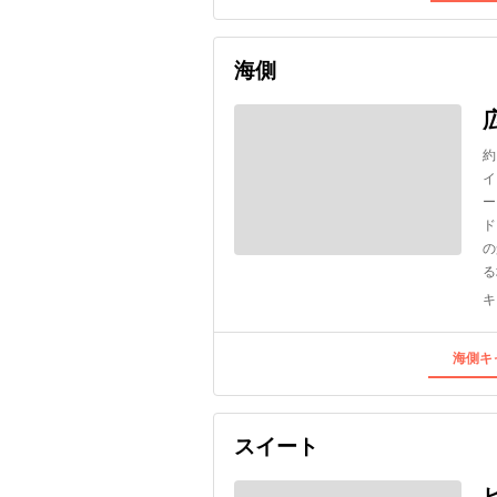
海側
約
イ
ー
ド
の
る
キ
海側キ
スイート