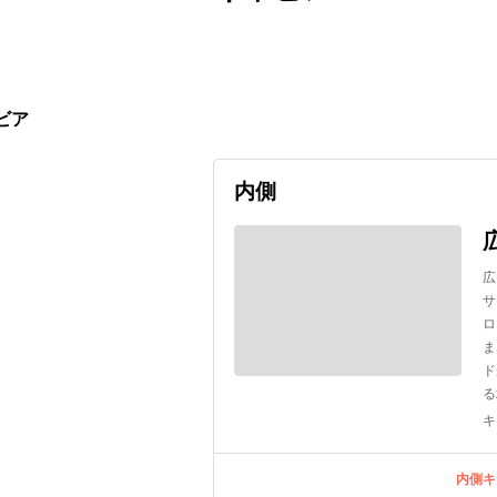
出発日
利用者数
2026/10/04
ビア
内側
広
サ
ロ
ま
ド
る
キ
内側キ