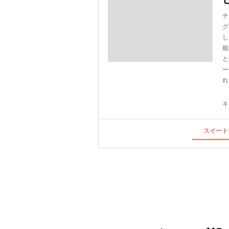
チ
グ
し
能
と
ー
れ
キ
スイート