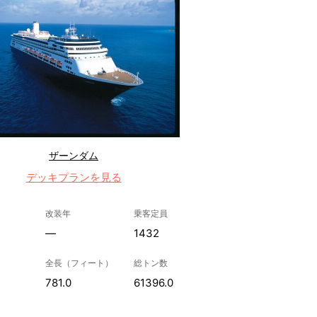
ザーンダム
デッキプランを見る
改装年
乗客定員
—
1432
全長（フィート）
総トン数
781.0
61396.0