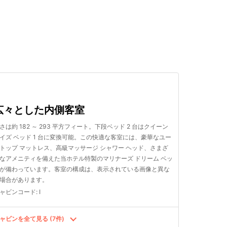
検索する
広々とした内側客室
さは約 182 ～ 293 平方フィート。下段ベッド 2 台はクイーン
イズ ベッド 1 台に変換可能。この快適な客室には、豪華なユー
トップ マットレス、高級マッサージ シャワー ヘッド、さまざ
なアメニティを備えた当ホテル特製のマリナーズ ドリーム ベッ
が備わっています。客室の構成は、表示されている画像と異な
場合があります。
ャビンコード
:
I
ャビンを全て見る (7件)