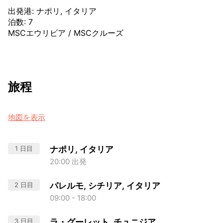
出発港
:
ナポリ, イタリア
泊数
:
7
MSCエウリビア
/
MSCクルーズ
旅程
地図を表示
1 日目
ナポリ, イタリア
20:00 出発
2 日目
パレルモ, シチリア, イタリア
09:00 - 18:00
3 日目
ラ・グーレット, チュニジア