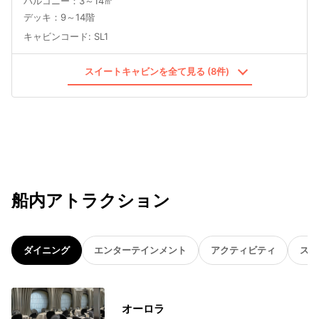
バルコニー：3～14㎡
デッキ：9～14階
キャビンコード
:
SL1
スイートキャビンを全て見る (8件)
船内アトラクション
ダイニング
エンターテインメント
アクティビティ
スパ
オーロラ