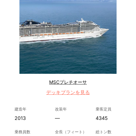
MSCプレチオーサ
デッキプランを見る
建造年
改装年
乗客定員
2013
—
4345
乗務員数
全長（フィート）
総トン数