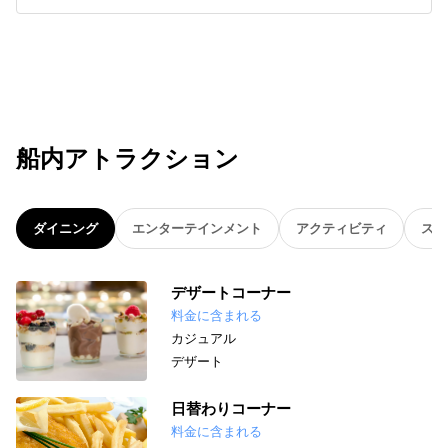
船内アトラクション
ダイニング
エンターテインメント
アクティビティ
スパ
デザートコーナー
料金に含まれる
カジュアル
デザート
日替わりコーナー
料金に含まれる