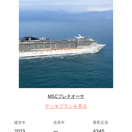
MSCプレチオーサ
デッキプランを見る
建造年
改装年
乗客定員
2013
—
4345