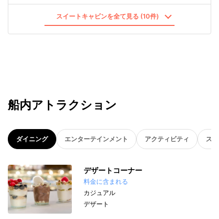
スイートキャビンを全て見る (10件)
船内アトラクション
ダイニング
エンターテインメント
アクティビティ
スパ
デザートコーナー
料金に含まれる
カジュアル
デザート