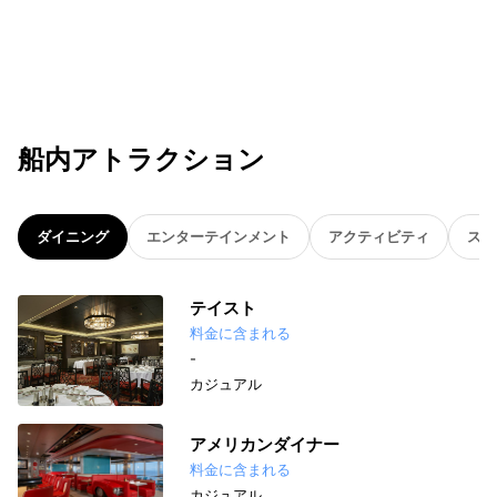
船内アトラクション
ダイニング
エンターテインメント
アクティビティ
スパ
テイスト
料金に含まれる
-
カジュアル
アメリカンダイナー
料金に含まれる
カジュアル