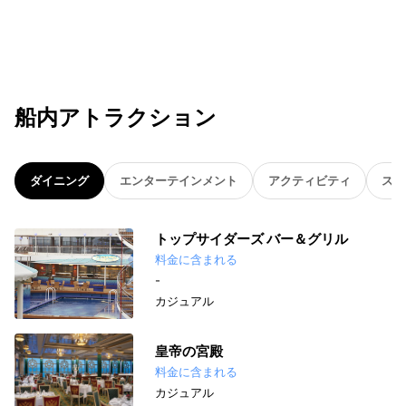
船内アトラクション
ダイニング
エンターテインメント
アクティビティ
スパ
トップサイダーズ バー＆グリル
料金に含まれる
-
カジュアル
皇帝の宮殿
料金に含まれる
カジュアル