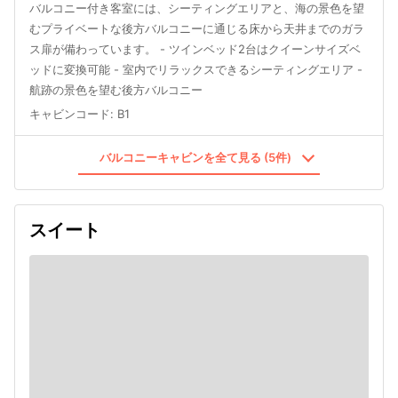
バルコニー付き客室には、シーティングエリアと、海の景色を望
むプライベートな後方バルコニーに通じる床から天井までのガラ
ス扉が備わっています。 - ツインベッド2台はクイーンサイズベ
ッドに変換可能 - 室内でリラックスできるシーティングエリア -
航跡の景色を望む後方バルコニー
キャビンコード
:
B1
バルコニーキャビンを全て見る (5件)
スイート