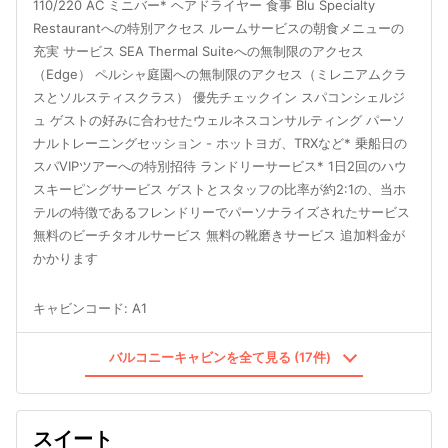
110/220 AC ミニバー* ヘアドライヤー 食事 Blu Specialty
Restaurantへの特別アクセス ルームサービスの朝食メニューの
充実 サービス SEA Thermal Suiteへの無制限のアクセス
（Edge） ペルシャ庭園への無制限のアクセス（ミレニアムクラ
スとソルスティスクラス） 優先チェックイン スパコンシェルジ
ュ ゲストの好みに合わせたウェルネスコンサルティング パーソ
ナルトレーニングセッション - ホットヨガ、TRXなど* 乗船日の
スパVIPツアーへの特別招待 ランドリーサービス* 1日2回のハウ
スキーピングサービス ゲストとスタッフの比率が約2:1の、当ホ
テルの特徴であるフレンドリーでパーソナライズされたサービス
無料のビーチタオルサービス 無料の靴磨きサービス 追加料金が
かかります
キャビンコード
:
A1
バルコニーキャビンを全て見る (17件)
スイート