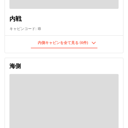
内戦
キャビンコード
:
IB
内側キャビンを全て見る (6件)
海側