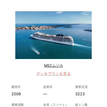
MSCムジカ
デッキプランを見る
建造年
改装年
乗客定員
2006
—
3223
乗務員数
全長（フィート）
総トン数