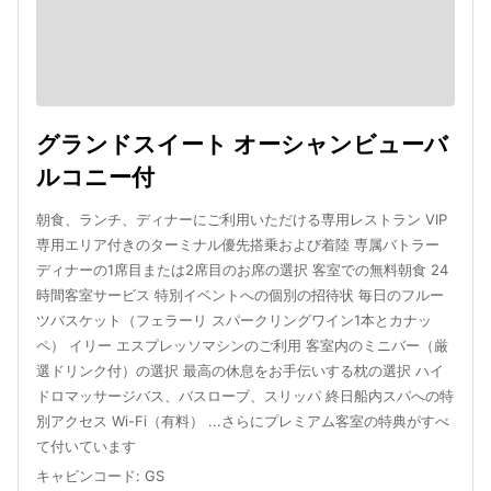
グランドスイート オーシャンビューバ
ルコニー付
朝食、ランチ、ディナーにご利用いただける専用レストラン VIP
専用エリア付きのターミナル優先搭乗および着陸 専属バトラー
ディナーの1席目または2席目のお席の選択 客室での無料朝食 24
時間客室サービス 特別イベントへの個別の招待状 毎日のフルー
ツバスケット（フェラーリ スパークリングワイン1本とカナッ
ペ） イリー エスプレッソマシンのご利用 客室内のミニバー（厳
選ドリンク付）の選択 最高の休息をお手伝いする枕の選択 ハイ
ドロマッサージバス、バスローブ、スリッパ 終日船内スパへの特
別アクセス Wi-Fi（有料） ...さらにプレミアム客室の特典がすべ
て付いています
キャビンコード
:
GS