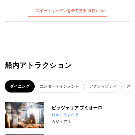
スイートキャビンを全て見る (4件)
船内アトラクション
ダイニング
エンターテインメント
アクティビティ
スパ
ピッツェリア プミオーロ
料金に含まれる
カジュアル