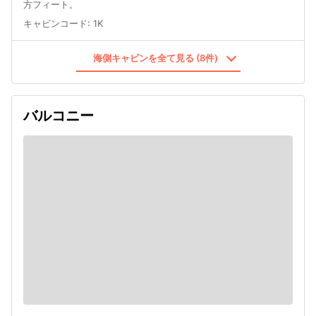
方フィート。
キャビンコード
:
1K
海側キャビンを全て見る (8件)
バルコニー