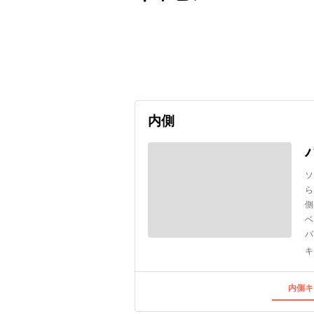
出発日
利用者数
2026/09/11
内側
ソ
ら
側
ベ
バ
キ
内側キ