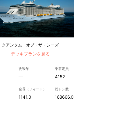
クアンタム・オブ・ザ・シーズ
デッキプランを見る
改装年
乗客定員
—
4152
全長（フィート）
総トン数
1141.0
168666.0