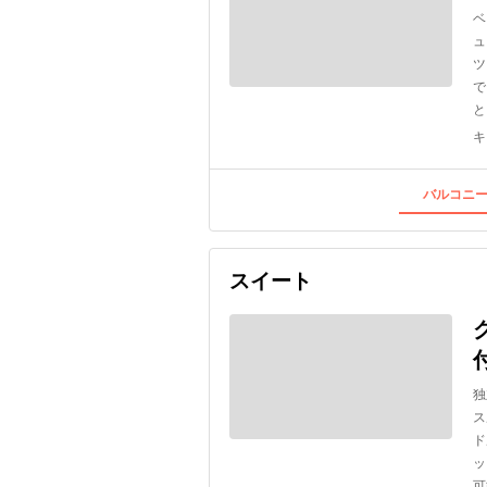
ベ
ュ
ツ
で
と
キ
バルコニー
スイート
独
ス
ド
ッ
可