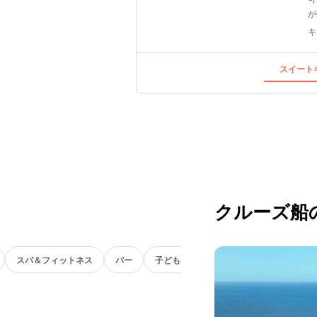
が
キ
スイートキ
クルーズ船
スパ＆フィットネス
バー
子ども向け