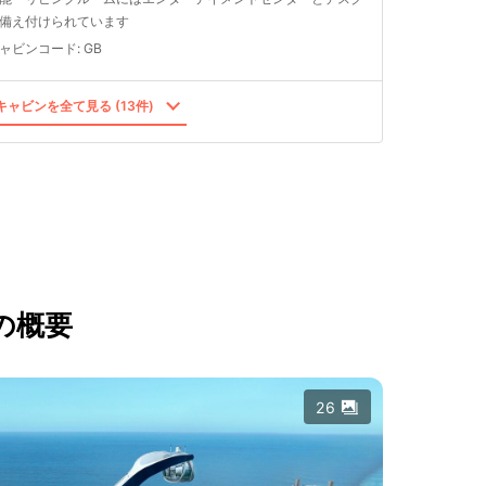
備え付けられています
ャビンコード
:
GB
ャビンを全て見る (13件)
の概要
26