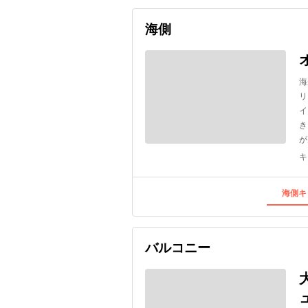
海側
海
リ
イ
き
が
キ
海側キ
バルコニー