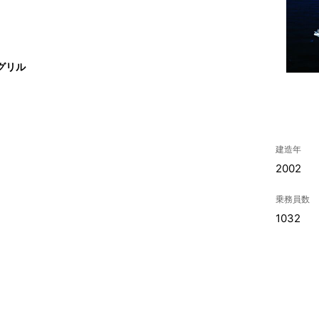
グリル
建造年
2002
乗務員数
1032