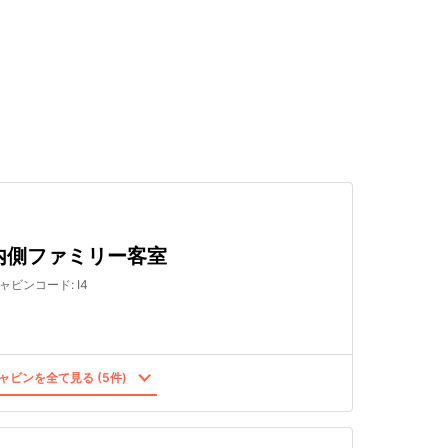
検索する
内側ファミリー客室
ャビンコード
:
I4
ャビンを全て見る (5件)