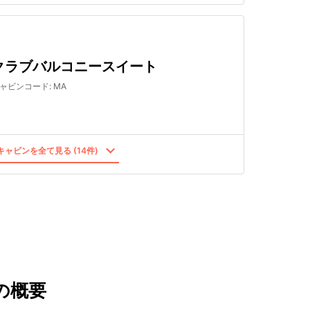
クラブバルコニースイート
ャビンコード
:
MA
ャビンを全て見る (14件)
の概要