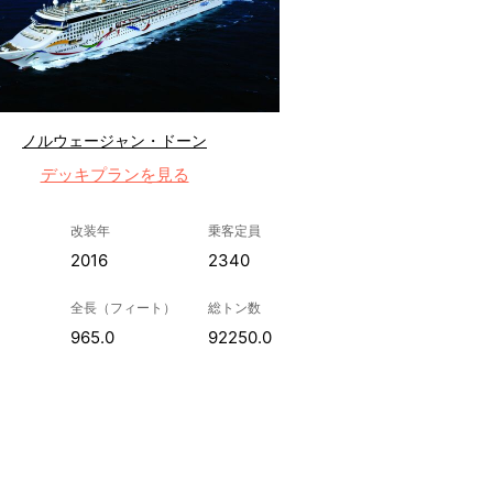
ノルウェージャン・ドーン
デッキプランを見る
改装年
乗客定員
2016
2340
全長（フィート）
総トン数
965.0
92250.0