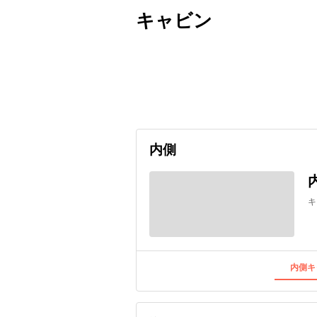
キャビン
出発日
利用者数
2026/09/13
内側
キ
内側キ