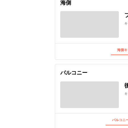
海側
キ
海側キ
バルコニー
キ
バルコニー