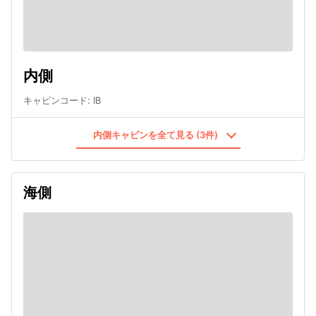
内側
キャビンコード
:
IB
内側キャビンを全て見る (3件)
海側