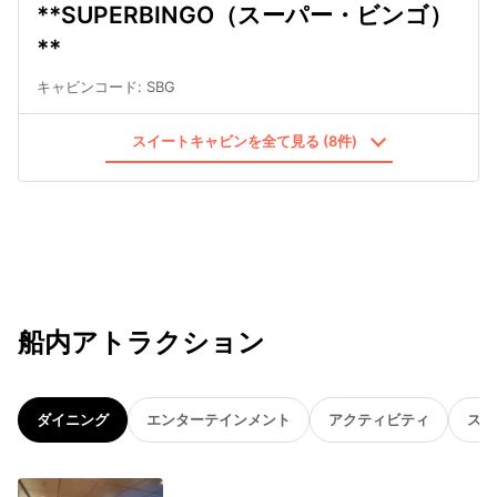
**SUPERBINGO（スーパー・ビンゴ）
**
キャビンコード
:
SBG
スイートキャビンを全て見る (8件)
船内アトラクション
ダイニング
エンターテインメント
アクティビティ
スパ