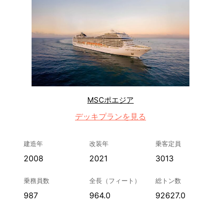
MSCポエジア
デッキプランを見る
建造年
改装年
乗客定員
2008
2021
3013
乗務員数
全長（フィート）
総トン数
987
964.0
92627.0