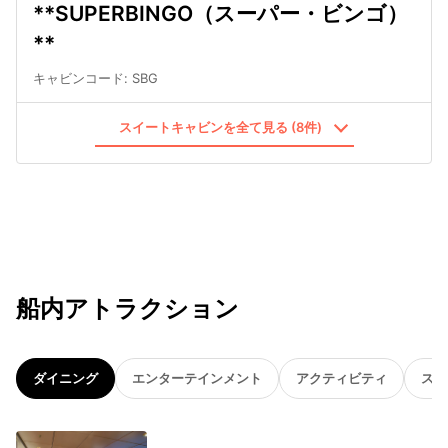
**SUPERBINGO（スーパー・ビンゴ）
**
キャビンコード
:
SBG
スイートキャビンを全て見る (8件)
船内アトラクション
ダイニング
エンターテインメント
アクティビティ
スパ