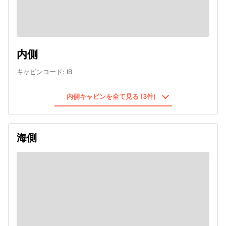
内側
キャビンコード
:
IB
内側キャビンを全て見る (3件)
海側