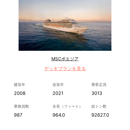
MSCポエジア
デッキプランを見る
建造年
改装年
乗客定員
2008
2021
3013
乗務員数
全長（フィート）
総トン数
987
964.0
92627.0