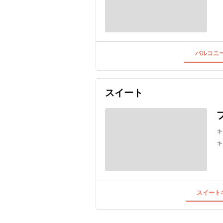
バルコニー
スイート
キ
キ
スイートキ