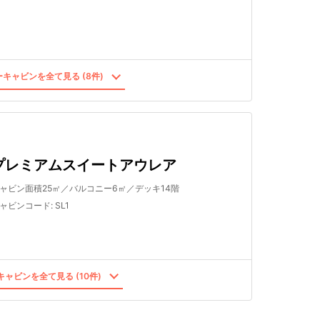
キャビンを全て見る (8件)
プレミアムスイートアウレア
ャビン面積25㎡／バルコニー6㎡／デッキ14階
ャビンコード
:
SL1
ャビンを全て見る (10件)