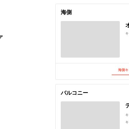
海側
キ
ア
海側キ
バルコニー
キ
キ