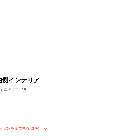
検索する
内側インテリア
ャビンコード
:
IB
ャビンを全て見る (3件)