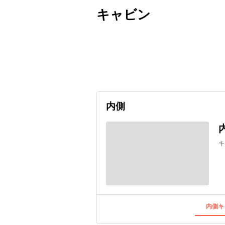
キャビン
出発日
利用者数
undefined
内側
キ
内側キ