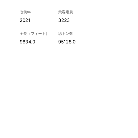
改装年
乗客定員
2021
3223
全長（フィート）
総トン数
9634.0
95128.0