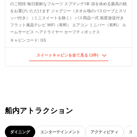
のご招待 毎日新鮮なフルーツ スプマンテ1本 頭を休める最高の枕
をお選びいただけます ジャグジー（タオル地のバスローブとスリ
ッパ付き）（ミニスイートを除く） バス用品一式 衛星放送付き
フラット液晶テレビ WiFi（有料） エアコン ミニバー（有料） ル
ームサービス ヘアドライヤー セーフティボックス
キャビンコード
:
GS
スイートキャビンを全て見る (3件)
船内アトラクション
ダイニング
エンターテインメント
アクティビティ
スパ