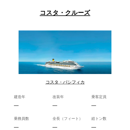
コスタ・クルーズ
コスタ・パシフィカ
建造年
改装年
乗客定員
—
—
—
乗務員数
全長（フィート）
総トン数
—
—
—