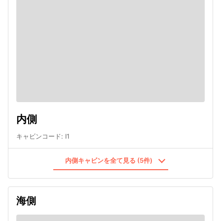
内側
キャビンコード
:
I1
内側キャビンを全て見る (5件)
海側