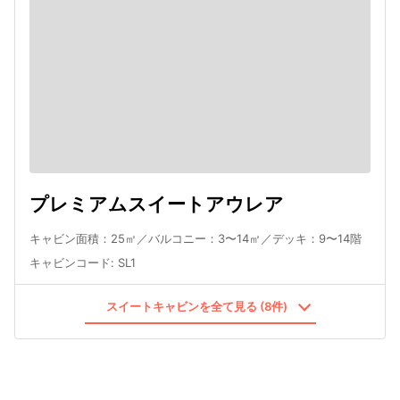
プレミアムスイートアウレア
キャビン面積：25㎡／バルコニー：3〜14㎡／デッキ：9〜14階
キャビンコード
:
SL1
スイートキャビンを全て見る (8件)