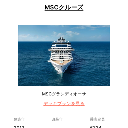
MSCクルーズ
MSCグランディオーサ
デッキプランを見る
建造年
改装年
乗客定員
2019
—
6334