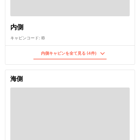
内側
キャビンコード
:
IB
内側キャビンを全て見る (4件)
海側