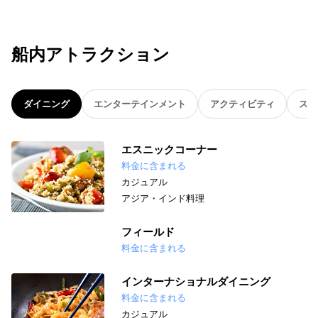
船内アトラクション
ダイニング
エンターテインメント
アクティビティ
スパ
エスニックコーナー
料金に含まれる
カジュアル
アジア・インド料理
フィールド
料金に含まれる
インターナショナルダイニング
料金に含まれる
カジュアル