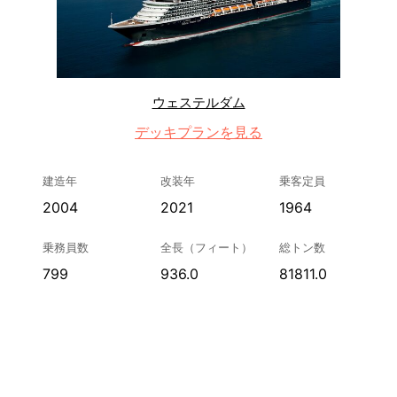
ウェステルダム
デッキプランを見る
建造年
改装年
乗客定員
2004
2021
1964
乗務員数
全長（フィート）
総トン数
799
936.0
81811.0