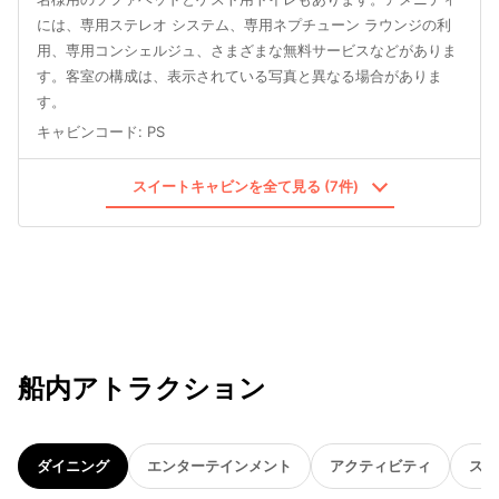
には、専用ステレオ システム、専用ネプチューン ラウンジの利
用、専用コンシェルジュ、さまざまな無料サービスなどがありま
す。客室の構成は、表示されている写真と異なる場合がありま
す。
キャビンコード
:
PS
スイートキャビンを全て見る (7件)
船内アトラクション
ダイニング
エンターテインメント
アクティビティ
スパ