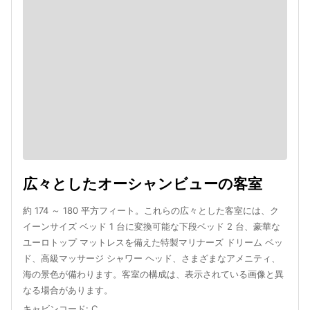
広々としたオーシャンビューの客室
約 174 ～ 180 平方フィート。これらの広々とした客室には、ク
イーンサイズ ベッド 1 台に変換可能な下段ベッド 2 台、豪華な
ユーロトップ マットレスを備えた特製マリナーズ ドリーム ベッ
ド、高級マッサージ シャワー ヘッド、さまざまなアメニティ、
海の景色が備わります。客室の構成は、表示されている画像と異
なる場合があります。
キャビンコード
:
C