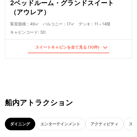
2ベッドルーム・グランドスイート
（アウレア）
客室面積：49㎡ バルコニー：17㎡ デッキ：11～14階
キャビンコード
:
SD
スイートキャビンを全て見る (10件)
船内アトラクション
ダイニング
エンターテインメント
アクティビティ
スパ