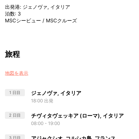
出発港
:
ジェノヴァ, イタリア
泊数
:
3
MSCシービュー
/
MSCクルーズ
旅程
地図を表示
1 日目
ジェノヴァ, イタリア
18:00 出発
2 日目
チヴィタヴェッキア (ローマ), イタリア
08:00 - 19:00
3 日目
アジャクシオ, コルシカ島, フランス