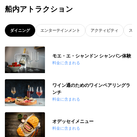
船内アトラクション
ダイニング
エンターテインメント
アクティビティ
スパ
モエ・エ・シャンドン シャンパン体験
料金に含まれる
ワイン通のためのワインペアリングラ
ンチ
料金に含まれる
オデッセイメニュー
料金に含まれる