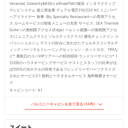
Veranda) Celebrity&#39;s eXhaleTMの寝具 インタラクティブ
テレビシステム 個人用金庫 デュアル電圧110/220 AC ミニバー*
ヘアドライヤー 食事: Blu Specialty Restaurantへの専用アクセ
ス ルームサービスの朝食メニューの充実 サービス: SEA Thermal
Suiteへの無制限アクセス(Edge) ペルシャ庭園への無制限アクセ
ス(ミレニアムクラスとソルスティスクラス) 優先チェックイン ス
パコンシェルジュ ゲストの好みに合わせたウェルネスコンサルテ
ィング パーソナルトレーニングセッション - ホットヨガ、TRXな
ど* 乗船日のスパVIPツアーへの特別招待 ランドリーサービス* 1
日2回のハウスキーピングサービス ゲストとスタッフの比率がほ
ぼ100%の当ホテルの特色であるフレンドリーでパーソナライズ
されたサービス2:1 無料ビーチタオルサービス 無料靴磨きサービ
ス
キャビンコード
:
A1
バルコニーキャビンを全て見る (14件)
スイート