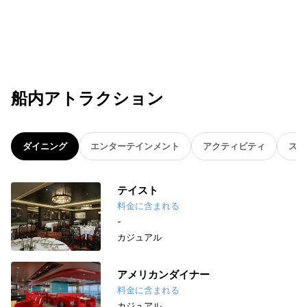
船内アトラクション
ダイニング
エンターテインメント
アクティビティ
スパ
テイスト
料金に含まれる
-
カジュアル
アメリカンダイナー
料金に含まれる
カジュアル