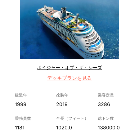
ボイジャー・オブ・ザ・シーズ
デッキプランを見る
建造年
改装年
乗客定員
1999
2019
3286
乗務員数
全長（フィート）
総トン数
1181
1020.0
138000.0