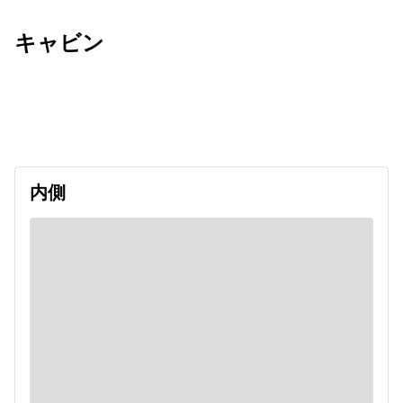
キャビン
出発日
利用者数
2027/05/28
内側