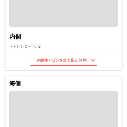
内側
キャビンコード
:
IB
内側キャビンを全て見る (4件)
海側