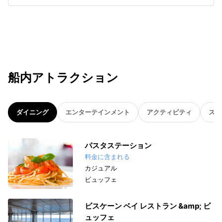
船内アトラクション
ダイニング
エンターテインメント
アクティビティ
スパ
パスタステーション
料金に含まれる
カジュアル
ビュッフェ
ビスケーン ベイ レストラン &amp; ビ
ュッフェ