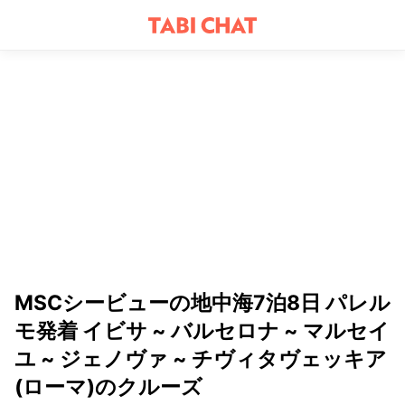
MSCシービューの地中海7泊8日 パレル
モ発着 イビサ ~ バルセロナ ~ マルセイ
ユ ~ ジェノヴァ ~ チヴィタヴェッキア
(ローマ)のクルーズ