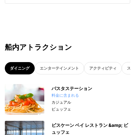
船内アトラクション
ダイニング
エンターテインメント
アクティビティ
スパ
パスタステーション
料金に含まれる
カジュアル
ビュッフェ
ビスケーン ベイ レストラン &amp; ビ
ュッフェ