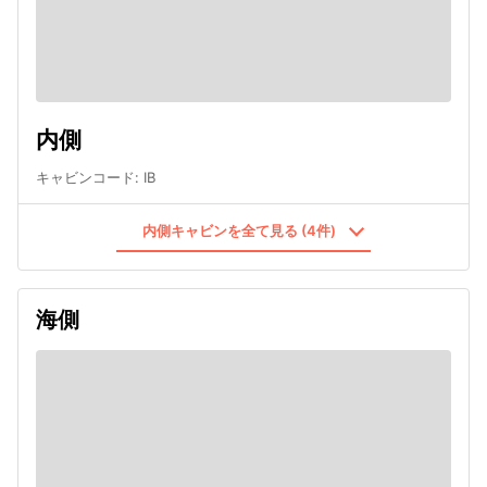
内側
キャビンコード
:
IB
内側キャビンを全て見る (4件)
海側