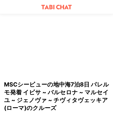
MSCシービューの地中海7泊8日 パレル
モ発着 イビサ ~ バルセロナ ~ マルセイ
ユ ~ ジェノヴァ ~ チヴィタヴェッキア
(ローマ)のクルーズ