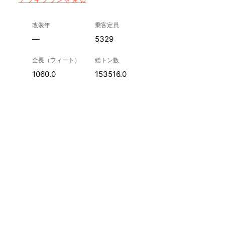
改装年
乗客定員
—
5329
全長（フィート）
総トン数
1060.0
153516.0