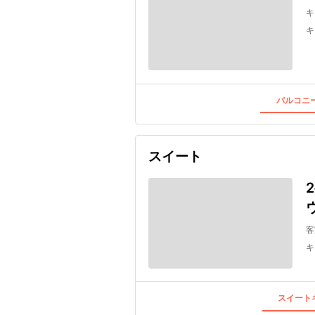
キ
キ
バルコニー
スイート
客
キ
スイートキ