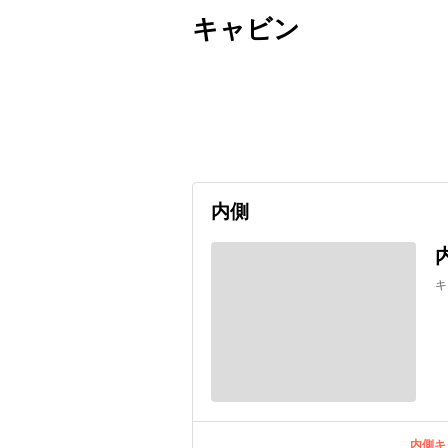
キャビン
出発日
利用者数
2026/09/07
内側
キ
内側キ