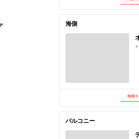
海側
ア
キ
海側キ
バルコニー