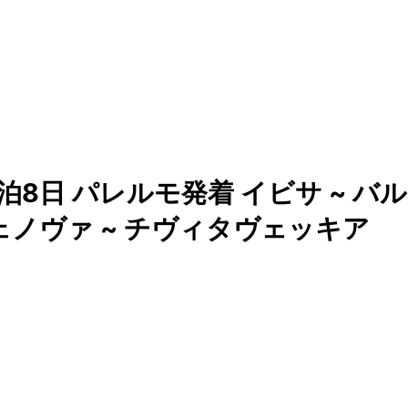
8日 パレルモ発着 イビサ ~ バル
ジェノヴァ ~ チヴィタヴェッキア