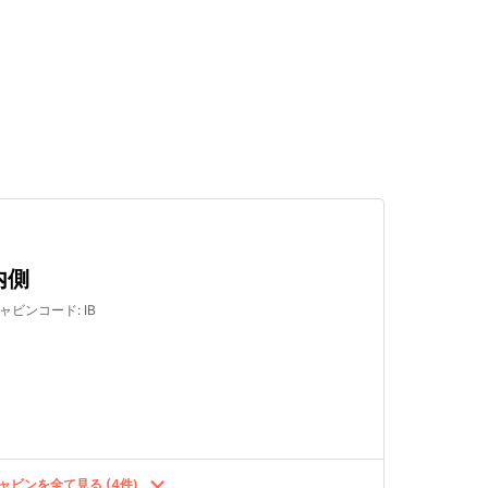
検索する
内側
ャビンコード
:
IB
ャビンを全て見る (4件)