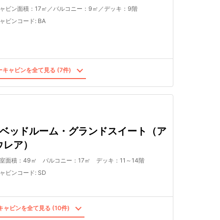
ャビン面積：17㎡／バルコニー：9㎡／デッキ：9階
ャビンコード
:
BA
キャビンを全て見る (7件)
2ベッドルーム・グランドスイート（ア
ウレア）
室面積：49㎡ バルコニー：17㎡ デッキ：11～14階
ャビンコード
:
SD
ャビンを全て見る (10件)