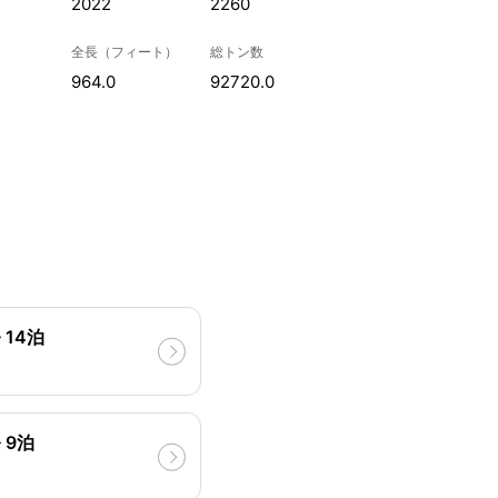
2022
2260
全長（フィート）
総トン数
964.0
92720.0
14泊
 9泊