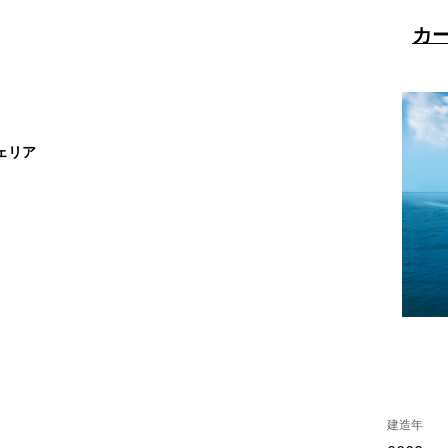
カ
ェリア
建造年