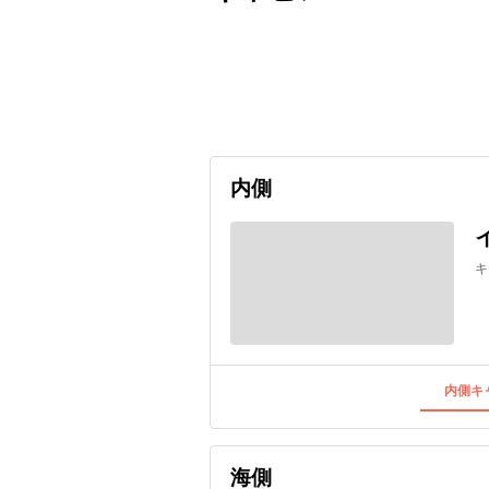
出発日
利用者数
2026/12/26
内側
キ
内側キャ
海側