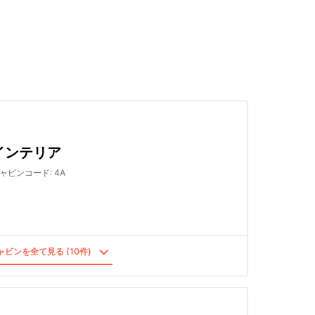
検索する
インテリア
ャビンコード
:
4A
ビンを全て見る (10件)