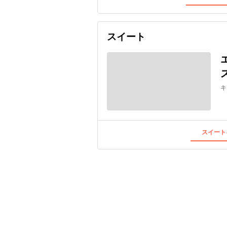
スイート
キ
スイート