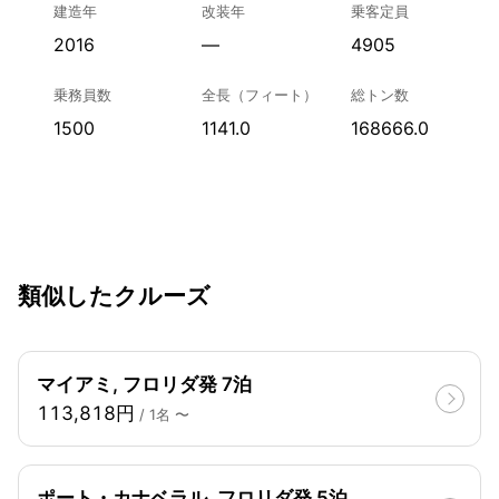
建造年
改装年
乗客定員
2016
—
4905
乗務員数
全長（フィート）
総トン数
1500
1141.0
168666.0
類似したクルーズ
マイアミ, フロリダ発 7泊
113,818円
/ 1名 〜
ポート・カナベラル, フロリダ発 5泊